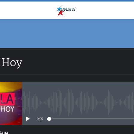
 Hoy
No media source currently avail
0:00
ntana