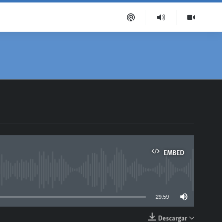
EMBED
able
29:59
Descargar