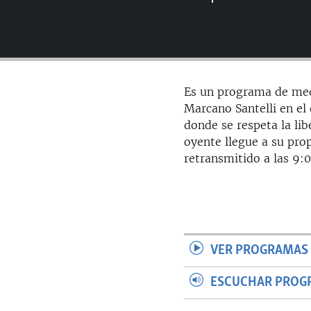
RADIO MARTÍ
ESPECIALES
MULTIMEDIA
ESPECIALES
EDITORIALES
LA REALIDAD DE LA VIVIENDA EN
Es un programa de med
CUBA
Marcano Santelli en el 
SER VIEJO EN CUBA
donde se respeta la lib
oyente llegue a su prop
KENTU-CUBANO
retransmitido a las 9:
LOS SANTOS DE HIALEAH
DESINFORMACIÓN RUSA EN
AMÉRICA LATINA
LA INVASIÓN DE RUSIA A UCRANIA
VER PROGRAMAS 
ESCUCHAR PROG