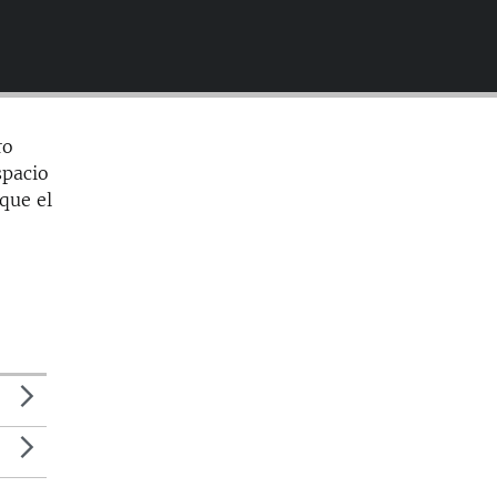
EMBED
ro
spacio
 que el