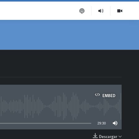
EMBED
able
29:30
Descargar