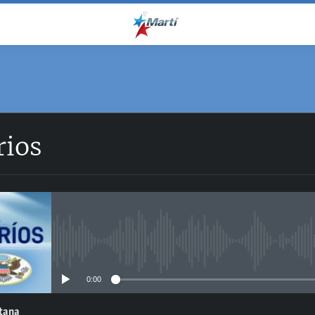
rios
No media source currently avail
0:00
ntana