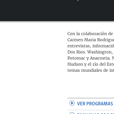
RADIO MARTÍ
ESPECIALES
MULTIMEDIA
ESPECIALES
EDITORIALES
LA REALIDAD DE LA VIVIENDA EN
Con la colaboración de
CUBA
Carmen Maria Rodriguez
SER VIEJO EN CUBA
entrevistas, informació
Dos Rios. Washington, 
KENTU-CUBANO
Potomac y Anacostia. N
LOS SANTOS DE HIALEAH
Hudson y el río del Est
temas mundiales de inte
DESINFORMACIÓN RUSA EN
AMÉRICA LATINA
LA INVASIÓN DE RUSIA A UCRANIA
VER PROGRAMAS 