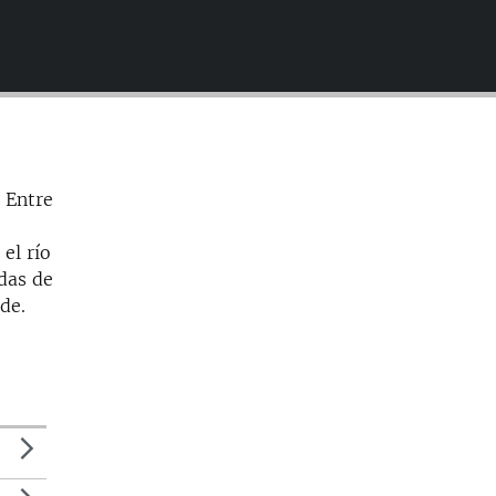
EMBED
, Entre
el río
adas de
de.