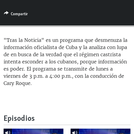
RADIO MARTÍ
Compartir
ESPECIALES
MULTIMEDIA
ESPECIALES
EDITORIALES
LA REALIDAD DE LA VIVIENDA EN CUBA
"Tras la Noticia" es un programa que desmenuza la
información oficialista de Cuba y la analiza con lupa
SER VIEJO EN CUBA
SÍGUENOS
de en busca de la verdad que el régimen castrista
KENTU-CUBANO
intenta esconder a los cubanos, porque información
es poder. El programa se transmite de lunes a
LOS SANTOS DE HIALEAH
viernes de 3 p.m. a 4:00 p.m., con la conducción de
DESINFORMACIÓN RUSA EN AMÉRICA LATINA
Cary Roque.
LA INVASIÓN DE RUSIA A UCRANIA
Episodios