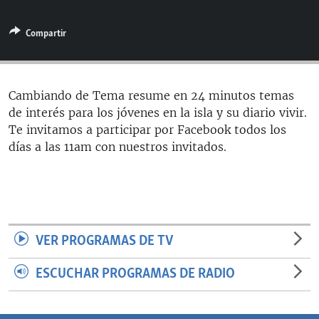
RADIO MARTÍ
Compartir
ESPECIALES
MULTIMEDIA
ESPECIALES
EDITORIALES
LA REALIDAD DE LA VIVIENDA EN CUBA
Cambiando de Tema resume en 24 minutos temas
de interés para los jóvenes en la isla y su diario vivir.
SER VIEJO EN CUBA
SÍGUENOS
Te invitamos a participar por Facebook todos los
KENTU-CUBANO
días a las 11am con nuestros invitados.
LOS SANTOS DE HIALEAH
DESINFORMACIÓN RUSA EN AMÉRICA LATINA
LA INVASIÓN DE RUSIA A UCRANIA
VER PROGRAMAS DE TV
ESCUCHAR PROGRAMAS DE RADIO