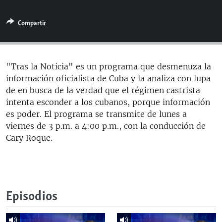
RADIO MARTÍ
Compartir
ESPECIALES
MULTIMEDIA
ESPECIALES
EDITORIALES
LA REALIDAD DE LA VIVIENDA EN CUBA
"Tras la Noticia" es un programa que desmenuza la
información oficialista de Cuba y la analiza con lupa
SER VIEJO EN CUBA
SÍGUENOS
de en busca de la verdad que el régimen castrista
KENTU-CUBANO
intenta esconder a los cubanos, porque información
es poder. El programa se transmite de lunes a
LOS SANTOS DE HIALEAH
viernes de 3 p.m. a 4:00 p.m., con la conducción de
DESINFORMACIÓN RUSA EN AMÉRICA LATINA
Cary Roque.
LA INVASIÓN DE RUSIA A UCRANIA
Episodios