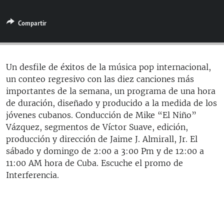
RADIO MARTÍ
Compartir
ESPECIALES
MULTIMEDIA
ESPECIALES
EDITORIALES
LA REALIDAD DE LA VIVIENDA EN CUBA
Un desfile de éxitos de la música pop internacional,
un conteo regresivo con las diez canciones más
SER VIEJO EN CUBA
SÍGUENOS
importantes de la semana, un programa de una hora
KENTU-CUBANO
de duración, diseñado y producido a la medida de los
jóvenes cubanos. Conducción de Mike “El Niño”
LOS SANTOS DE HIALEAH
Vázquez, segmentos de Víctor Suave, edición,
DESINFORMACIÓN RUSA EN AMÉRICA LATINA
producción y dirección de Jaime J. Almirall, Jr. El
sábado y domingo de 2:00 a 3:00 Pm y de 12:00 a
LA INVASIÓN DE RUSIA A UCRANIA
11:00 AM hora de Cuba. Escuche el promo de
Interferencia.