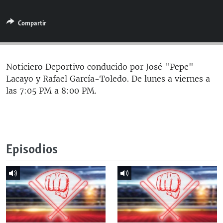
RADIO MARTÍ
Compartir
ESPECIALES
MULTIMEDIA
ESPECIALES
EDITORIALES
LA REALIDAD DE LA VIVIENDA EN CUBA
Noticiero Deportivo conducido por José "Pepe"
Lacayo y Rafael García-Toledo. De lunes a viernes a
SER VIEJO EN CUBA
SÍGUENOS
las 7:05 PM a 8:00 PM.
KENTU-CUBANO
LOS SANTOS DE HIALEAH
DESINFORMACIÓN RUSA EN AMÉRICA LATINA
Episodios
LA INVASIÓN DE RUSIA A UCRANIA