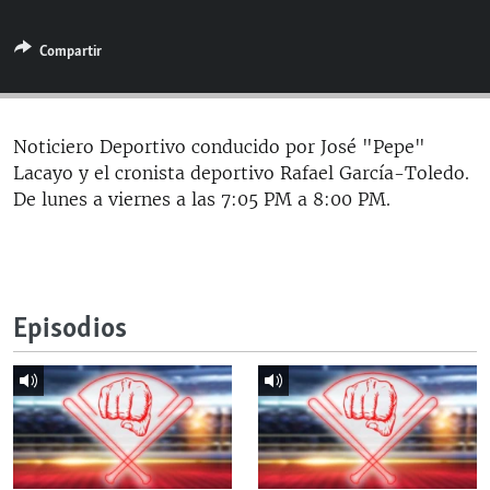
RADIO MARTÍ
Compartir
ESPECIALES
MULTIMEDIA
ESPECIALES
EDITORIALES
LA REALIDAD DE LA VIVIENDA EN CUBA
Noticiero Deportivo conducido por José "Pepe"
Lacayo y el cronista deportivo Rafael García-Toledo.
SER VIEJO EN CUBA
SÍGUENOS
De lunes a viernes a las 7:05 PM a 8:00 PM.
KENTU-CUBANO
LOS SANTOS DE HIALEAH
DESINFORMACIÓN RUSA EN AMÉRICA LATINA
Episodios
LA INVASIÓN DE RUSIA A UCRANIA