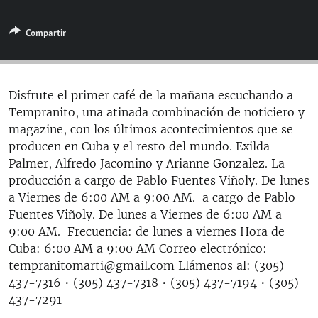
RADIO MARTÍ
Compartir
ESPECIALES
MULTIMEDIA
ESPECIALES
EDITORIALES
LA REALIDAD DE LA VIVIENDA EN CUBA
Disfrute el primer café de la mañana escuchando a
Tempranito, una atinada combinación de noticiero y
SER VIEJO EN CUBA
SÍGUENOS
magazine, con los últimos acontecimientos que se
KENTU-CUBANO
producen en Cuba y el resto del mundo. Exilda
Palmer, Alfredo Jacomino y Arianne Gonzalez. La
LOS SANTOS DE HIALEAH
producción a cargo de Pablo Fuentes Viñoly. De lunes
DESINFORMACIÓN RUSA EN AMÉRICA LATINA
a Viernes de 6:00 AM a 9:00 AM. a cargo de Pablo
Fuentes Viñoly. De lunes a Viernes de 6:00 AM a
LA INVASIÓN DE RUSIA A UCRANIA
9:00 AM. Frecuencia: de lunes a viernes Hora de
Cuba: 6:00 AM a 9:00 AM Correo electrónico:
tempranitomarti@gmail.com Llámenos al: (305)
437-7316 • (305) 437-7318 • (305) 437-7194 • (305)
437-7291