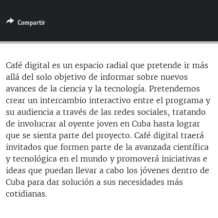
RADIO MARTÍ
Compartir
ESPECIALES
MULTIMEDIA
ESPECIALES
EDITORIALES
LA REALIDAD DE LA VIVIENDA EN CUBA
Café digital es un espacio radial que pretende ir más
allá del solo objetivo de informar sobre nuevos
SER VIEJO EN CUBA
SÍGUENOS
avances de la ciencia y la tecnología. Pretendemos
KENTU-CUBANO
crear un intercambio interactivo entre el programa y
su audiencia a través de las redes sociales, tratando
LOS SANTOS DE HIALEAH
de involucrar al oyente joven en Cuba hasta lograr
DESINFORMACIÓN RUSA EN AMÉRICA LATINA
que se sienta parte del proyecto. Café digital traerá
invitados que formen parte de la avanzada científica
LA INVASIÓN DE RUSIA A UCRANIA
y tecnológica en el mundo y promoverá iniciativas e
ideas que puedan llevar a cabo los jóvenes dentro de
Cuba para dar solución a sus necesidades más
cotidianas.