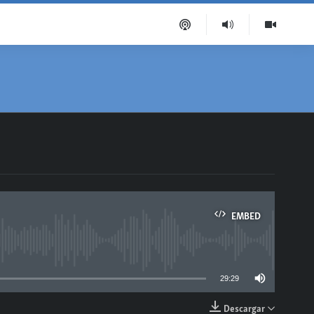
EMBED
able
29:29
Descargar