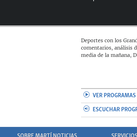
RADIO MARTÍ
ESPECIALES
MULTIMEDIA
ESPECIALES
EDITORIALES
LA REALIDAD DE LA VIVIENDA EN
Deportes con los Grand
CUBA
comentarios, análisis d
SER VIEJO EN CUBA
media de la mañana, De
KENTU-CUBANO
LOS SANTOS DE HIALEAH
DESINFORMACIÓN RUSA EN
AMÉRICA LATINA
VER PROGRAMAS 
LA INVASIÓN DE RUSIA A UCRANIA
ESCUCHAR PROG
SOBRE MARTÍ NOTICIAS
SERVICIO