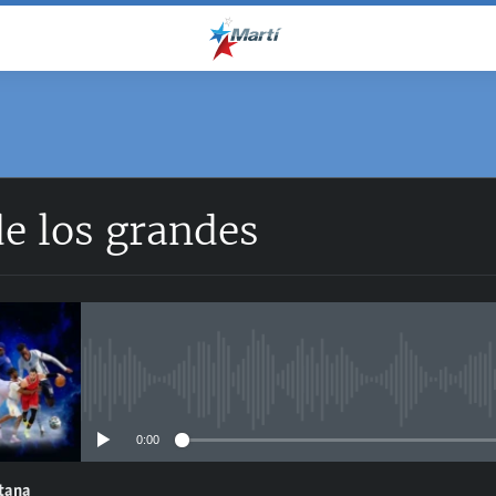
e los grandes
No media source currently avail
0:00
ntana