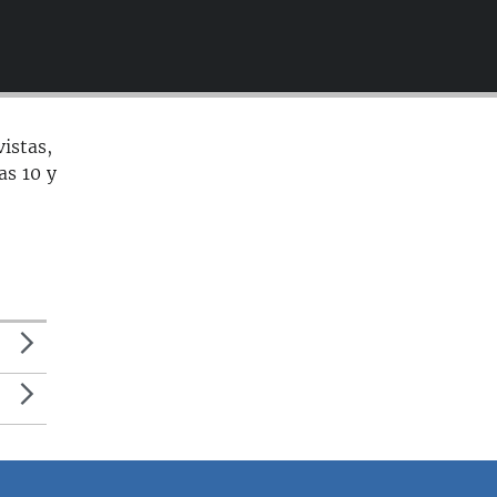
EMBED
istas,
as 10 y