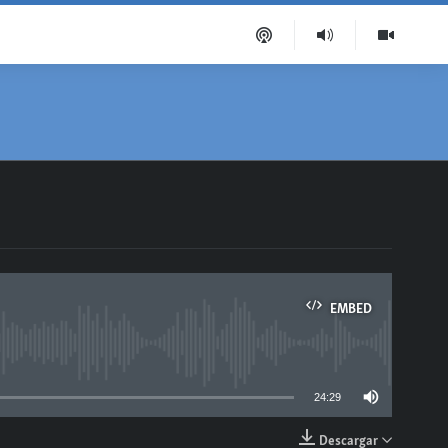
EMBED
able
24:29
Descargar