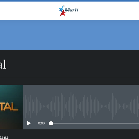
al
No media source currently avail
0:00
ntana