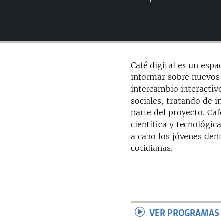
RADIO MARTÍ
ESPECIALES
MULTIMEDIA
ESPECIALES
EDITORIALES
LA REALIDAD DE LA VIVIENDA EN
Café digital es un espa
CUBA
informar sobre nuevos 
SER VIEJO EN CUBA
intercambio interactiv
sociales, tratando de i
KENTU-CUBANO
parte del proyecto. Caf
LOS SANTOS DE HIALEAH
científica y tecnológi
a cabo los jóvenes den
DESINFORMACIÓN RUSA EN
AMÉRICA LATINA
cotidianas.
LA INVASIÓN DE RUSIA A UCRANIA
VER PROGRAMAS 