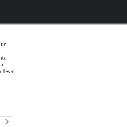
EMBED
 un
nta
da
 llevar