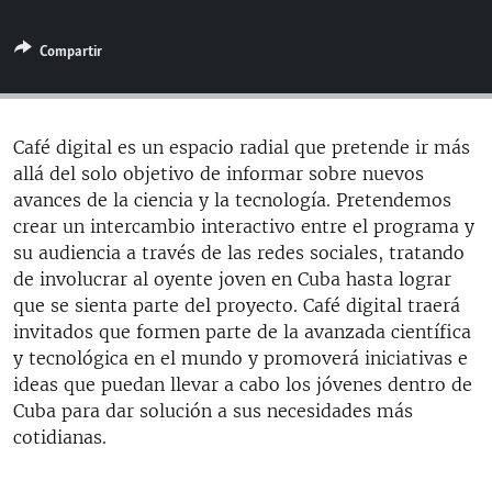
RADIO MARTÍ
Compartir
ESPECIALES
MULTIMEDIA
ESPECIALES
EDITORIALES
LA REALIDAD DE LA VIVIENDA EN CUBA
Café digital es un espacio radial que pretende ir más
allá del solo objetivo de informar sobre nuevos
SER VIEJO EN CUBA
SÍGUENOS
avances de la ciencia y la tecnología. Pretendemos
KENTU-CUBANO
crear un intercambio interactivo entre el programa y
su audiencia a través de las redes sociales, tratando
LOS SANTOS DE HIALEAH
de involucrar al oyente joven en Cuba hasta lograr
DESINFORMACIÓN RUSA EN AMÉRICA LATINA
que se sienta parte del proyecto. Café digital traerá
invitados que formen parte de la avanzada científica
LA INVASIÓN DE RUSIA A UCRANIA
y tecnológica en el mundo y promoverá iniciativas e
ideas que puedan llevar a cabo los jóvenes dentro de
Cuba para dar solución a sus necesidades más
cotidianas.