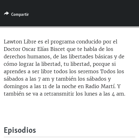
RADIO MARTÍ
Compartir
ESPECIALES
MULTIMEDIA
ESPECIALES
EDITORIALES
LA REALIDAD DE LA VIVIENDA EN CUBA
Lawton Libre es el programa conducido por el
Doctor Oscar Elías Biscet que te habla de los
SER VIEJO EN CUBA
SÍGUENOS
derechos humanos, de las libertades básicas y de
KENTU-CUBANO
cómo lograr la libertad, tu libertad, porque si
aprendes a ser libre todos los seremos Todos los
LOS SANTOS DE HIALEAH
sábados a las 7 am y también los sábados y
DESINFORMACIÓN RUSA EN AMÉRICA LATINA
domingos a las 11 de la noche en Radio Martí. Y
también se va a retransmitir los lunes a las 4 am.
LA INVASIÓN DE RUSIA A UCRANIA
Episodios