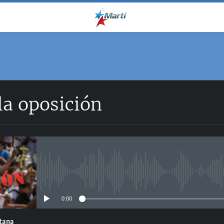
la oposición
No media source currently avail
0:00
ntana