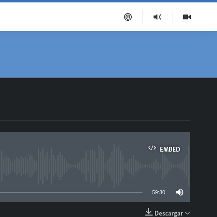
EMBED
able
59:30
Descargar