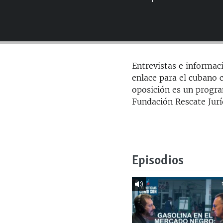
RADIO MARTÍ
ESPECIALES
MULTIMEDIA
ESPECIALES
EDITORIALES
LA REALIDAD DE LA VIVIENDA EN
Entrevistas e informac
CUBA
enlace para el cubano c
SER VIEJO EN CUBA
oposición es un progra
Fundación Rescate Jur
KENTU-CUBANO
LOS SANTOS DE HIALEAH
DESINFORMACIÓN RUSA EN
AMÉRICA LATINA
Episodios
LA INVASIÓN DE RUSIA A UCRANIA