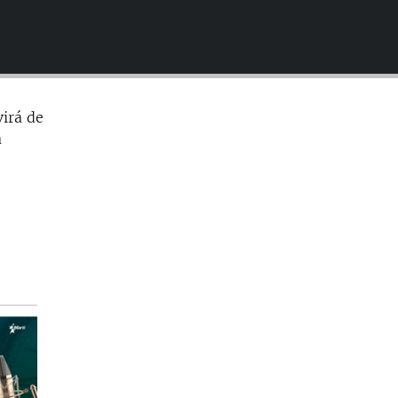
EMBED
virá de
a