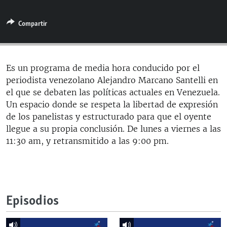
RADIO MARTÍ
Compartir
ESPECIALES
MULTIMEDIA
ESPECIALES
EDITORIALES
LA REALIDAD DE LA VIVIENDA EN CUBA
Es un programa de media hora conducido por el
periodista venezolano Alejandro Marcano Santelli en
SER VIEJO EN CUBA
SÍGUENOS
el que se debaten las políticas actuales en Venezuela.
KENTU-CUBANO
Un espacio donde se respeta la libertad de expresión
de los panelistas y estructurado para que el oyente
LOS SANTOS DE HIALEAH
llegue a su propia conclusión. De lunes a viernes a las
DESINFORMACIÓN RUSA EN AMÉRICA LATINA
11:30 am, y retransmitido a las 9:00 pm.
LA INVASIÓN DE RUSIA A UCRANIA
Episodios