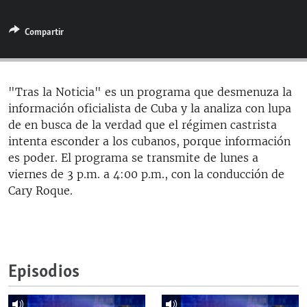
RADIO MARTÍ
Compartir
ESPECIALES
MULTIMEDIA
ESPECIALES
EDITORIALES
LA REALIDAD DE LA VIVIENDA EN CUBA
"Tras la Noticia" es un programa que desmenuza la
información oficialista de Cuba y la analiza con lupa
SER VIEJO EN CUBA
SÍGUENOS
de en busca de la verdad que el régimen castrista
KENTU-CUBANO
intenta esconder a los cubanos, porque información
es poder. El programa se transmite de lunes a
LOS SANTOS DE HIALEAH
viernes de 3 p.m. a 4:00 p.m., con la conducción de
DESINFORMACIÓN RUSA EN AMÉRICA LATINA
Cary Roque.
LA INVASIÓN DE RUSIA A UCRANIA
Episodios