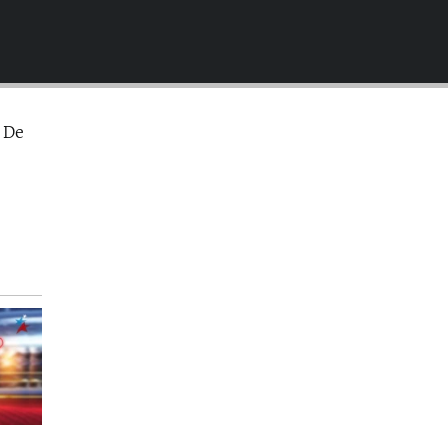
EMBED
 De