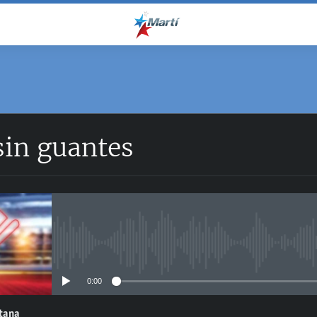
sin guantes
No media source currently avail
0:00
ntana