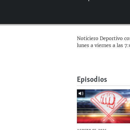
RADIO MARTÍ
ESPECIALES
MULTIMEDIA
ESPECIALES
EDITORIALES
LA REALIDAD DE LA VIVIENDA EN
Noticiero Deportivo co
CUBA
lunes a viernes a las 
SER VIEJO EN CUBA
KENTU-CUBANO
LOS SANTOS DE HIALEAH
Episodios
DESINFORMACIÓN RUSA EN
AMÉRICA LATINA
LA INVASIÓN DE RUSIA A UCRANIA