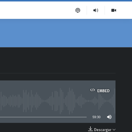
EMBED
able
59:30
Descargar