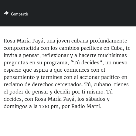
RADIO MARTÍ
Compartir
ESPECIALES
MULTIMEDIA
ESPECIALES
EDITORIALES
LA REALIDAD DE LA VIVIENDA EN CUBA
Rosa María Payá, una joven cubana profundamente
comprometida con los cambios pacíficos en Cuba, te
SER VIEJO EN CUBA
SÍGUENOS
invita a pensar, reflexionar y a hacerte muchísimas
KENTU-CUBANO
preguntas en su programa, “Tú decides”, un nuevo
espacio que aspira a que comiences con el
LOS SANTOS DE HIALEAH
pensamiento y termines con el accionar pacífico en
DESINFORMACIÓN RUSA EN AMÉRICA LATINA
reclamo de derechos cercenados. Tú, cubano, tienes
el poder de pensar y decidir por ti mismo. Tú
LA INVASIÓN DE RUSIA A UCRANIA
decides, con Rosa María Payá, los sábados y
domingos a la 1:00 pm, por Radio Martí.