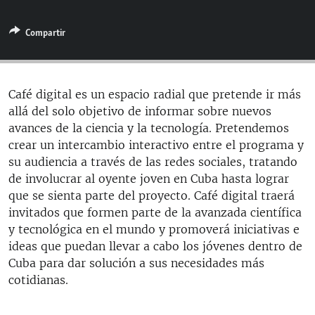
RADIO MARTÍ
Compartir
ESPECIALES
MULTIMEDIA
ESPECIALES
EDITORIALES
LA REALIDAD DE LA VIVIENDA EN CUBA
Café digital es un espacio radial que pretende ir más
allá del solo objetivo de informar sobre nuevos
SER VIEJO EN CUBA
SÍGUENOS
avances de la ciencia y la tecnología. Pretendemos
KENTU-CUBANO
crear un intercambio interactivo entre el programa y
su audiencia a través de las redes sociales, tratando
LOS SANTOS DE HIALEAH
de involucrar al oyente joven en Cuba hasta lograr
DESINFORMACIÓN RUSA EN AMÉRICA LATINA
que se sienta parte del proyecto. Café digital traerá
invitados que formen parte de la avanzada científica
LA INVASIÓN DE RUSIA A UCRANIA
y tecnológica en el mundo y promoverá iniciativas e
ideas que puedan llevar a cabo los jóvenes dentro de
Cuba para dar solución a sus necesidades más
cotidianas.