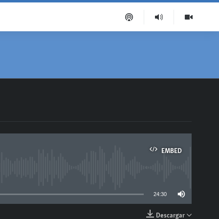
EMBED
able
24:30
Descargar