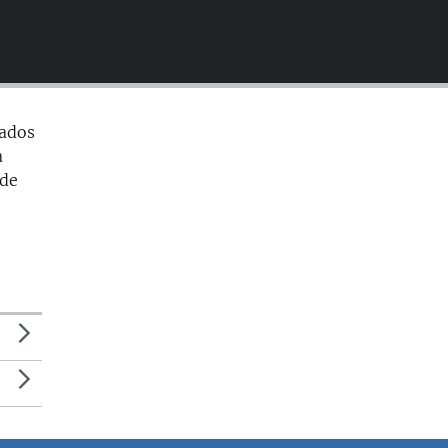
EMBED
tados
a
 de