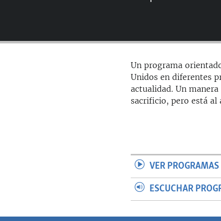
RADIO MARTÍ
ESPECIALES
MULTIMEDIA
ESPECIALES
EDITORIALES
LA REALIDAD DE LA VIVIENDA EN
Un programa orientado
CUBA
Unidos en diferentes pr
SER VIEJO EN CUBA
actualidad. Un manera 
sacrificio, pero está a
KENTU-CUBANO
LOS SANTOS DE HIALEAH
DESINFORMACIÓN RUSA EN
AMÉRICA LATINA
LA INVASIÓN DE RUSIA A UCRANIA
VER PROGRAMAS 
ESCUCHAR PROG