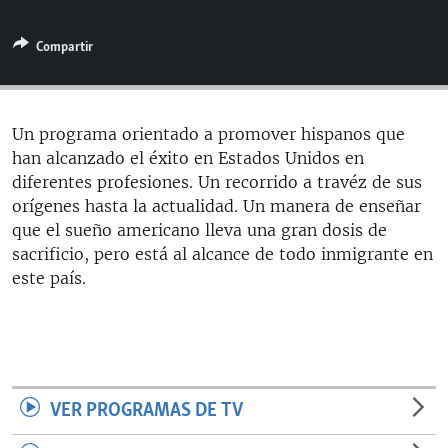
RADIO MARTÍ
Compartir
ESPECIALES
MULTIMEDIA
ESPECIALES
EDITORIALES
LA REALIDAD DE LA VIVIENDA EN CUBA
Un programa orientado a promover hispanos que
han alcanzado el éxito en Estados Unidos en
SER VIEJO EN CUBA
SÍGUENOS
diferentes profesiones. Un recorrido a travéz de sus
KENTU-CUBANO
orígenes hasta la actualidad. Un manera de enseñar
que el sueño americano lleva una gran dosis de
LOS SANTOS DE HIALEAH
sacrificio, pero está al alcance de todo inmigrante en
DESINFORMACIÓN RUSA EN AMÉRICA LATINA
este país.
LA INVASIÓN DE RUSIA A UCRANIA
VER PROGRAMAS DE TV