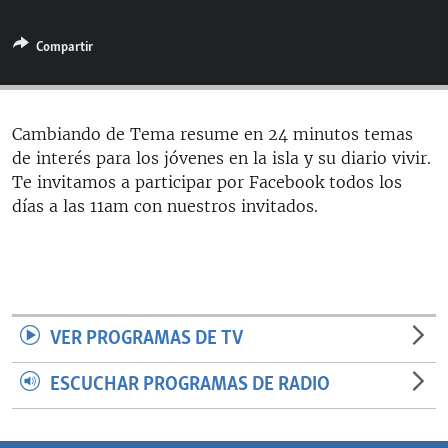
RADIO MARTÍ
Compartir
ESPECIALES
MULTIMEDIA
ESPECIALES
EDITORIALES
LA REALIDAD DE LA VIVIENDA EN CUBA
Cambiando de Tema resume en 24 minutos temas
de interés para los jóvenes en la isla y su diario vivir.
SER VIEJO EN CUBA
SÍGUENOS
Te invitamos a participar por Facebook todos los
KENTU-CUBANO
días a las 11am con nuestros invitados.
LOS SANTOS DE HIALEAH
DESINFORMACIÓN RUSA EN AMÉRICA LATINA
LA INVASIÓN DE RUSIA A UCRANIA
VER PROGRAMAS DE TV
ESCUCHAR PROGRAMAS DE RADIO