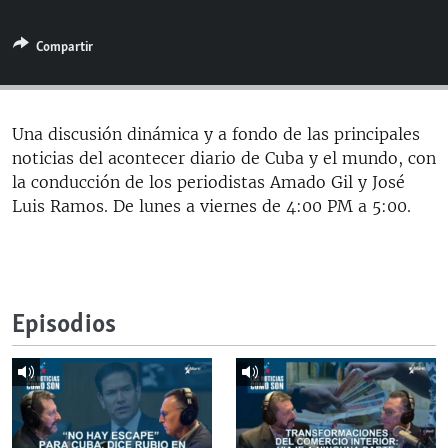
RADIO MARTÍ
Compartir
ESPECIALES
MULTIMEDIA
ESPECIALES
EDITORIALES
LA REALIDAD DE LA VIVIENDA EN CUBA
Una discusión dinámica y a fondo de las principales
noticias del acontecer diario de Cuba y el mundo, con
SER VIEJO EN CUBA
SÍGUENOS
la conducción de los periodistas Amado Gil y José
KENTU-CUBANO
Luis Ramos. De lunes a viernes de 4:00 PM a 5:00.
LOS SANTOS DE HIALEAH
DESINFORMACIÓN RUSA EN AMÉRICA LATINA
LA INVASIÓN DE RUSIA A UCRANIA
Episodios