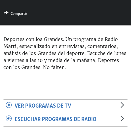
RADIO MARTÍ
Compartir
ESPECIALES
MULTIMEDIA
ESPECIALES
EDITORIALES
LA REALIDAD DE LA VIVIENDA EN CUBA
Deportes con los Grandes. Un programa de Radio
Marti, especializado en entrevistas, comentarios,
SER VIEJO EN CUBA
SÍGUENOS
análisis de los Grandes del deporte. Escuche de lunes
KENTU-CUBANO
a viernes a las 10 y media de la mañana, Deportes
con los Grandes. No falten.
LOS SANTOS DE HIALEAH
DESINFORMACIÓN RUSA EN AMÉRICA LATINA
LA INVASIÓN DE RUSIA A UCRANIA
VER PROGRAMAS DE TV
ESCUCHAR PROGRAMAS DE RADIO