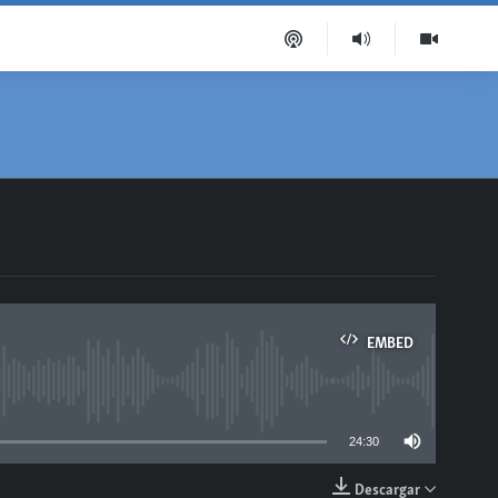
EMBED
able
24:30
Descargar