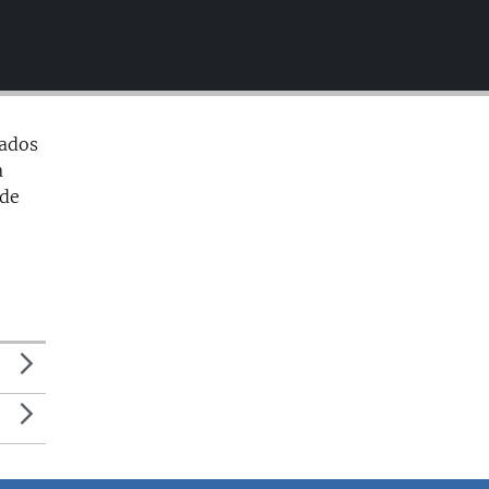
EMBED
tados
a
 de