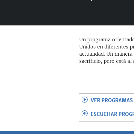
RADIO MARTÍ
ESPECIALES
MULTIMEDIA
ESPECIALES
EDITORIALES
LA REALIDAD DE LA VIVIENDA EN
Un programa orientado
CUBA
Unidos en diferentes pr
SER VIEJO EN CUBA
actualidad. Un manera 
sacrificio, pero está a
KENTU-CUBANO
LOS SANTOS DE HIALEAH
DESINFORMACIÓN RUSA EN
AMÉRICA LATINA
LA INVASIÓN DE RUSIA A UCRANIA
VER PROGRAMAS 
ESCUCHAR PROG