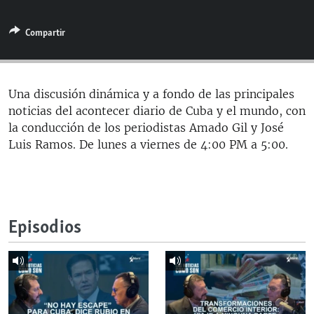
RADIO MARTÍ
Compartir
ESPECIALES
MULTIMEDIA
ESPECIALES
EDITORIALES
LA REALIDAD DE LA VIVIENDA EN CUBA
Una discusión dinámica y a fondo de las principales
noticias del acontecer diario de Cuba y el mundo, con
SER VIEJO EN CUBA
SÍGUENOS
la conducción de los periodistas Amado Gil y José
KENTU-CUBANO
Luis Ramos. De lunes a viernes de 4:00 PM a 5:00.
LOS SANTOS DE HIALEAH
DESINFORMACIÓN RUSA EN AMÉRICA LATINA
LA INVASIÓN DE RUSIA A UCRANIA
Episodios