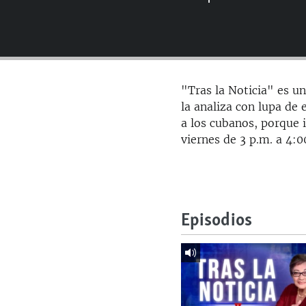
RADIO MARTÍ
ESPECIALES
MULTIMEDIA
ESPECIALES
EDITORIALES
LA REALIDAD DE LA VIVIENDA EN
"Tras la Noticia" es u
CUBA
la analiza con lupa de 
SER VIEJO EN CUBA
a los cubanos, porque 
viernes de 3 p.m. a 4:
KENTU-CUBANO
LOS SANTOS DE HIALEAH
DESINFORMACIÓN RUSA EN
AMÉRICA LATINA
Episodios
LA INVASIÓN DE RUSIA A UCRANIA