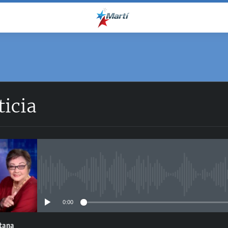
ticia
No media source currently avail
0:00
ntana