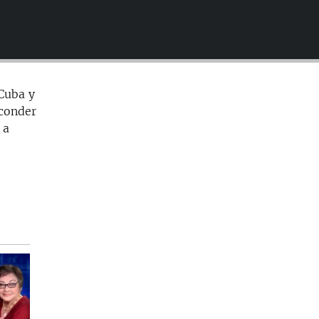
EMBED
 Cuba y
sconder
 a