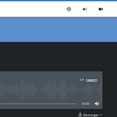
EMBED
able
54:30
Descargar