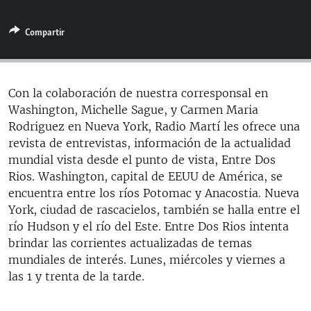
RADIO MARTÍ
Compartir
ESPECIALES
MULTIMEDIA
ESPECIALES
EDITORIALES
LA REALIDAD DE LA VIVIENDA EN CUBA
Con la colaboración de nuestra corresponsal en
Washington, Michelle Sague, y Carmen Maria
SER VIEJO EN CUBA
SÍGUENOS
Rodriguez en Nueva York, Radio Martí les ofrece una
KENTU-CUBANO
revista de entrevistas, información de la actualidad
mundial vista desde el punto de vista, Entre Dos
LOS SANTOS DE HIALEAH
Rios. Washington, capital de EEUU de América, se
DESINFORMACIÓN RUSA EN AMÉRICA LATINA
encuentra entre los ríos Potomac y Anacostia. Nueva
York, ciudad de rascacielos, también se halla entre el
LA INVASIÓN DE RUSIA A UCRANIA
río Hudson y el río del Este. Entre Dos Rios intenta
brindar las corrientes actualizadas de temas
mundiales de interés. Lunes, miércoles y viernes a
las 1 y trenta de la tarde.