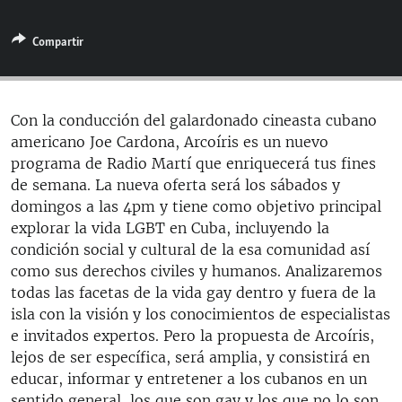
RADIO MARTÍ
Compartir
ESPECIALES
MULTIMEDIA
ESPECIALES
EDITORIALES
LA REALIDAD DE LA VIVIENDA EN CUBA
Con la conducción del galardonado cineasta cubano
americano Joe Cardona, Arcoíris es un nuevo
SER VIEJO EN CUBA
SÍGUENOS
programa de Radio Martí que enriquecerá tus fines
KENTU-CUBANO
de semana. La nueva oferta será los sábados y
domingos a las 4pm y tiene como objetivo principal
LOS SANTOS DE HIALEAH
explorar la vida LGBT en Cuba, incluyendo la
DESINFORMACIÓN RUSA EN AMÉRICA LATINA
condición social y cultural de la esa comunidad así
como sus derechos civiles y humanos. Analizaremos
LA INVASIÓN DE RUSIA A UCRANIA
todas las facetas de la vida gay dentro y fuera de la
isla con la visión y los conocimientos de especialistas
e invitados expertos. Pero la propuesta de Arcoíris,
lejos de ser específica, será amplia, y consistirá en
educar, informar y entretener a los cubanos en un
sentido general, los que son gay y los que no lo son.