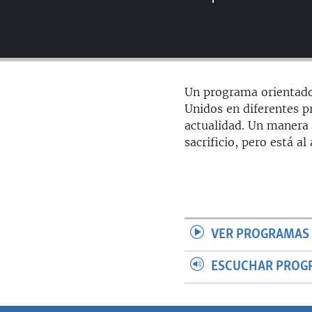
RADIO MARTÍ
ESPECIALES
MULTIMEDIA
ESPECIALES
EDITORIALES
LA REALIDAD DE LA VIVIENDA EN
Un programa orientado
CUBA
Unidos en diferentes pr
SER VIEJO EN CUBA
actualidad. Un manera 
sacrificio, pero está a
KENTU-CUBANO
LOS SANTOS DE HIALEAH
DESINFORMACIÓN RUSA EN
AMÉRICA LATINA
LA INVASIÓN DE RUSIA A UCRANIA
VER PROGRAMAS 
ESCUCHAR PROG