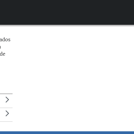
EMBED
tados
a
 de