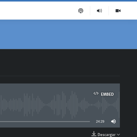
EMBED
able
24:29
Descargar