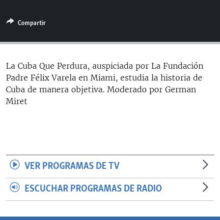
RADIO MARTÍ
Compartir
ESPECIALES
MULTIMEDIA
ESPECIALES
EDITORIALES
LA REALIDAD DE LA VIVIENDA EN CUBA
La Cuba Que Perdura, auspiciada por La Fundación
Padre Félix Varela en Miami, estudia la historia de
SER VIEJO EN CUBA
SÍGUENOS
Cuba de manera objetiva. Moderado por German
KENTU-CUBANO
Miret
LOS SANTOS DE HIALEAH
DESINFORMACIÓN RUSA EN AMÉRICA LATINA
LA INVASIÓN DE RUSIA A UCRANIA
VER PROGRAMAS DE TV
ESCUCHAR PROGRAMAS DE RADIO