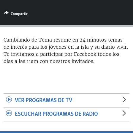
RADIO MARTÍ
Compartir
ESPECIALES
MULTIMEDIA
ESPECIALES
EDITORIALES
LA REALIDAD DE LA VIVIENDA EN CUBA
Cambiando de Tema resume en 24 minutos temas
de interés para los jóvenes en la isla y su diario vivir.
SER VIEJO EN CUBA
SÍGUENOS
Te invitamos a participar por Facebook todos los
KENTU-CUBANO
días a las 11am con nuestros invitados.
LOS SANTOS DE HIALEAH
DESINFORMACIÓN RUSA EN AMÉRICA LATINA
LA INVASIÓN DE RUSIA A UCRANIA
VER PROGRAMAS DE TV
ESCUCHAR PROGRAMAS DE RADIO