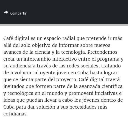
RADIO MARTÍ
Compartir
ESPECIALES
MULTIMEDIA
ESPECIALES
EDITORIALES
LA REALIDAD DE LA VIVIENDA EN CUBA
Café digital es un espacio radial que pretende ir más
allá del solo objetivo de informar sobre nuevos
SER VIEJO EN CUBA
SÍGUENOS
avances de la ciencia y la tecnología. Pretendemos
KENTU-CUBANO
crear un intercambio interactivo entre el programa y
su audiencia a través de las redes sociales, tratando
LOS SANTOS DE HIALEAH
de involucrar al oyente joven en Cuba hasta lograr
DESINFORMACIÓN RUSA EN AMÉRICA LATINA
que se sienta parte del proyecto. Café digital traerá
invitados que formen parte de la avanzada científica
LA INVASIÓN DE RUSIA A UCRANIA
y tecnológica en el mundo y promoverá iniciativas e
ideas que puedan llevar a cabo los jóvenes dentro de
Cuba para dar solución a sus necesidades más
cotidianas.