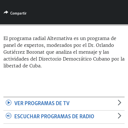
RADIO MARTÍ
Compartir
ESPECIALES
MULTIMEDIA
ESPECIALES
EDITORIALES
LA REALIDAD DE LA VIVIENDA EN CUBA
El programa radial Alternativa es un programa de
panel de expertos, moderados por el Dr. Orlando
SER VIEJO EN CUBA
SÍGUENOS
Gutiérrez Boronat que analiza el mensaje y las
KENTU-CUBANO
actividades del Directorio Democrático Cubano por la
libertad de Cuba.
LOS SANTOS DE HIALEAH
DESINFORMACIÓN RUSA EN AMÉRICA LATINA
LA INVASIÓN DE RUSIA A UCRANIA
VER PROGRAMAS DE TV
ESCUCHAR PROGRAMAS DE RADIO