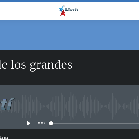
e los grandes
No media source currently avail
0:00
ntana