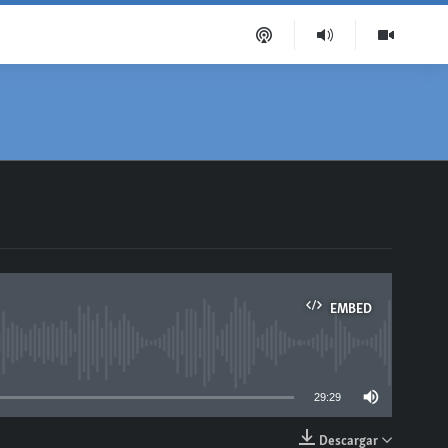
EMBED
able
29:29
Descargar