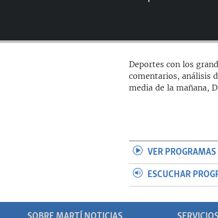
RADIO MARTÍ
ESPECIALES
MULTIMEDIA
ESPECIALES
EDITORIALES
LA REALIDAD DE LA VIVIENDA EN
Deportes con los grand
CUBA
comentarios, análisis d
SER VIEJO EN CUBA
media de la mañana, De
KENTU-CUBANO
LOS SANTOS DE HIALEAH
DESINFORMACIÓN RUSA EN
AMÉRICA LATINA
VER PROGRAMAS 
LA INVASIÓN DE RUSIA A UCRANIA
ESCUCHAR PROG
SOBRE MARTÍ NOTICIAS
SERVICIO