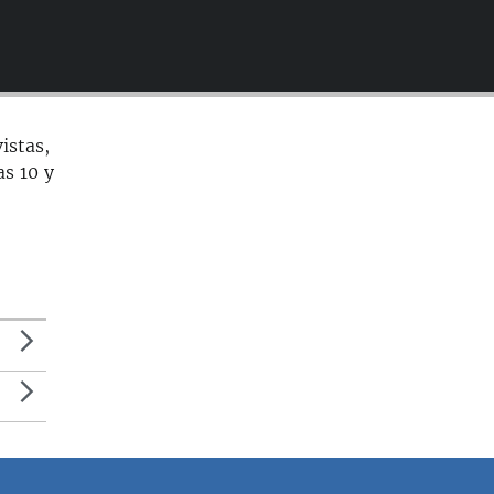
EMBED
istas,
as 10 y