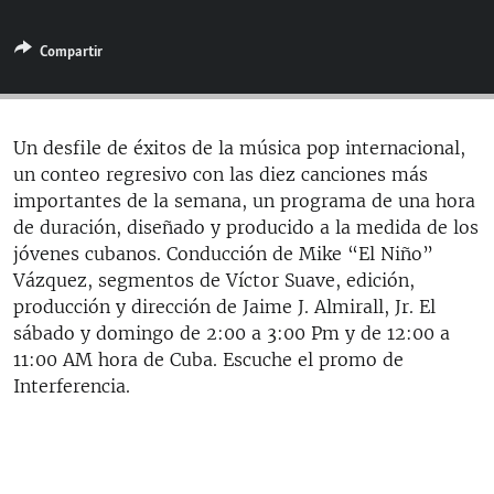
RADIO MARTÍ
Compartir
ESPECIALES
MULTIMEDIA
ESPECIALES
EDITORIALES
LA REALIDAD DE LA VIVIENDA EN CUBA
Un desfile de éxitos de la música pop internacional,
un conteo regresivo con las diez canciones más
SER VIEJO EN CUBA
SÍGUENOS
importantes de la semana, un programa de una hora
KENTU-CUBANO
de duración, diseñado y producido a la medida de los
jóvenes cubanos. Conducción de Mike “El Niño”
LOS SANTOS DE HIALEAH
Vázquez, segmentos de Víctor Suave, edición,
DESINFORMACIÓN RUSA EN AMÉRICA LATINA
producción y dirección de Jaime J. Almirall, Jr. El
sábado y domingo de 2:00 a 3:00 Pm y de 12:00 a
LA INVASIÓN DE RUSIA A UCRANIA
11:00 AM hora de Cuba. Escuche el promo de
Interferencia.