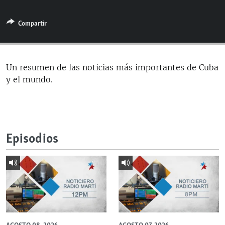
RADIO MARTÍ
Compartir
ESPECIALES
MULTIMEDIA
ESPECIALES
EDITORIALES
LA REALIDAD DE LA VIVIENDA EN CUBA
Un resumen de las noticias más importantes de Cuba
y el mundo.
SER VIEJO EN CUBA
SÍGUENOS
KENTU-CUBANO
LOS SANTOS DE HIALEAH
Episodios
DESINFORMACIÓN RUSA EN AMÉRICA LATINA
LA INVASIÓN DE RUSIA A UCRANIA