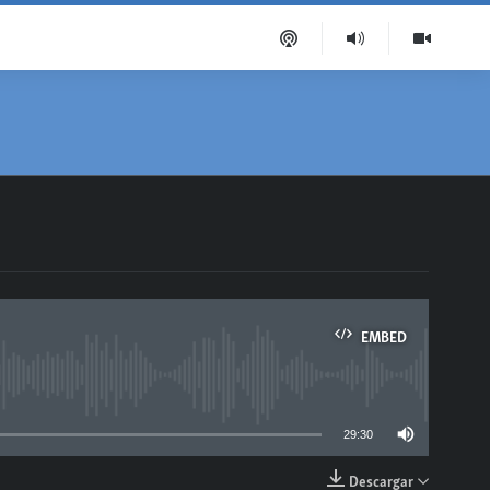
EMBED
able
29:30
Descargar