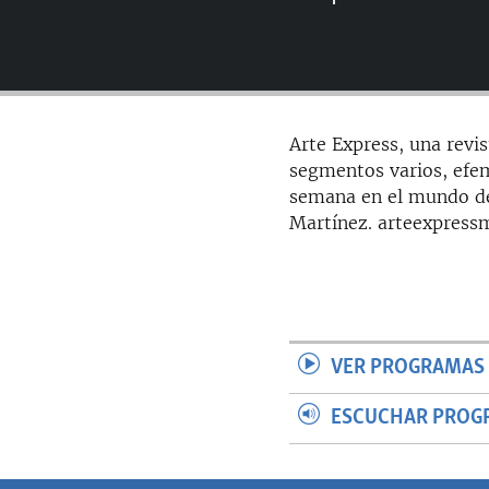
RADIO MARTÍ
ESPECIALES
MULTIMEDIA
ESPECIALES
EDITORIALES
LA REALIDAD DE LA VIVIENDA EN
Arte Express, una revis
CUBA
segmentos varios, efe
SER VIEJO EN CUBA
semana en el mundo del
Martínez. arteexpres
KENTU-CUBANO
LOS SANTOS DE HIALEAH
DESINFORMACIÓN RUSA EN
AMÉRICA LATINA
LA INVASIÓN DE RUSIA A UCRANIA
VER PROGRAMAS 
ESCUCHAR PROG