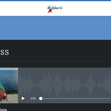
ess
No media source currently avail
0:00
ntana