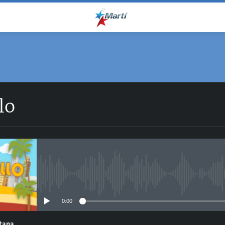
SUSCRÍBETE
lo
SoundCloud
RSS
No media source currently avail
0:00
ntana