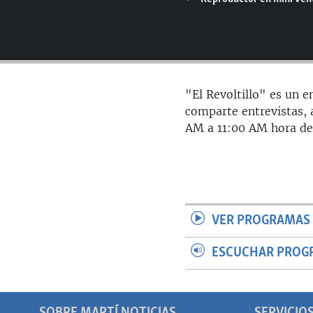
RADIO MARTÍ
ESPECIALES
MULTIMEDIA
ESPECIALES
EDITORIALES
LA REALIDAD DE LA VIVIENDA EN
CUBA
"El Revoltillo" es un 
comparte entrevistas, 
SER VIEJO EN CUBA
AM a 11:00 AM hora de
KENTU-CUBANO
LOS SANTOS DE HIALEAH
DESINFORMACIÓN RUSA EN
AMÉRICA LATINA
VER PROGRAMAS 
LA INVASIÓN DE RUSIA A UCRANIA
ESCUCHAR PROG