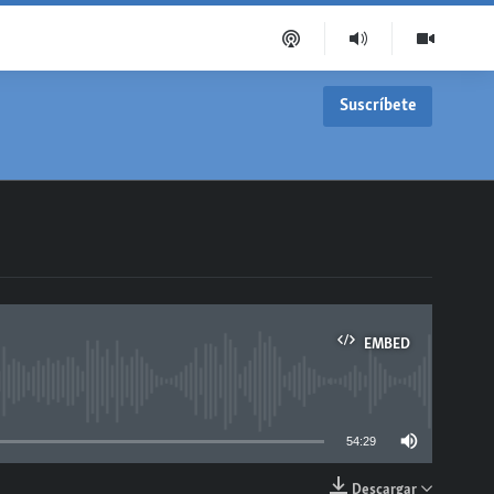
Suscríbete
EMBED
able
54:29
Descargar