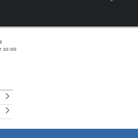
EMBED
z
e 10:00