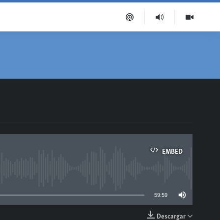
EMBED
able
59:59
Descargar