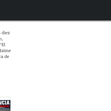
EMBED
s diez
n,
“El
 Jaime
ra de