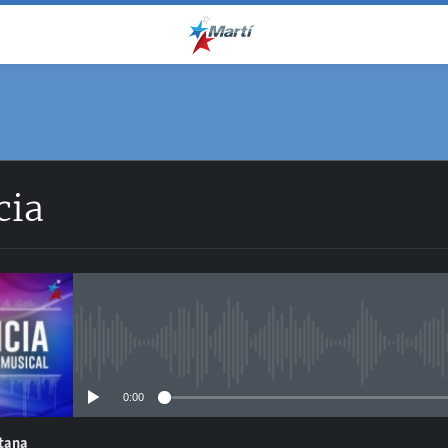
cia
No media source currently avail
0:00
ntana