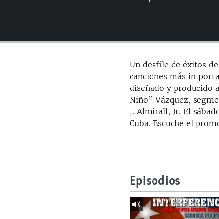
RADIO MARTÍ
ESPECIALES
MULTIMEDIA
ESPECIALES
EDITORIALES
LA REALIDAD DE LA VIVIENDA EN
Un desfile de éxitos de
CUBA
canciones más importa
SER VIEJO EN CUBA
diseñado y producido a
Niño” Vázquez, segment
KENTU-CUBANO
J. Almirall, Jr. El sá
LOS SANTOS DE HIALEAH
Cuba. Escuche el promo
DESINFORMACIÓN RUSA EN
AMÉRICA LATINA
LA INVASIÓN DE RUSIA A UCRANIA
Episodios