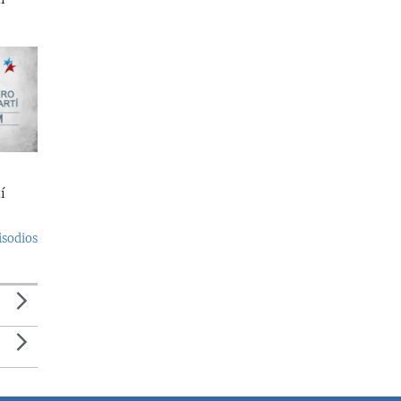
í
isodios