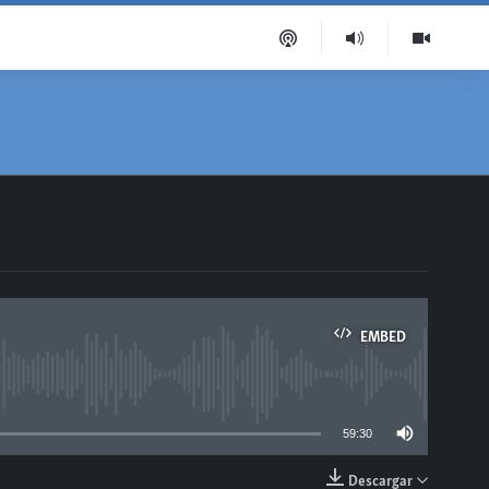
EMBED
able
59:30
Descargar