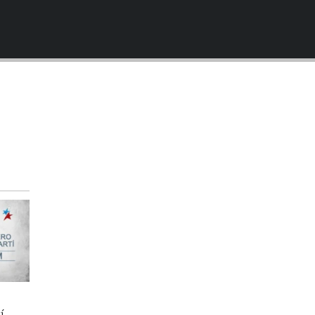
EMBED
í