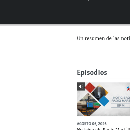
RADIO MARTÍ
ESPECIALES
MULTIMEDIA
ESPECIALES
EDITORIALES
LA REALIDAD DE LA VIVIENDA EN
Un resumen de las not
CUBA
SER VIEJO EN CUBA
KENTU-CUBANO
LOS SANTOS DE HIALEAH
Episodios
DESINFORMACIÓN RUSA EN
AMÉRICA LATINA
LA INVASIÓN DE RUSIA A UCRANIA
AGOSTO 06, 2026
Noticiero de Radio Martí 