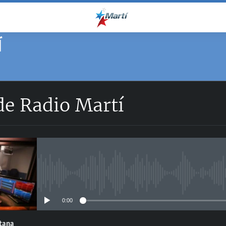
Í
de Radio Martí
No media source currently avail
0:00
ntana