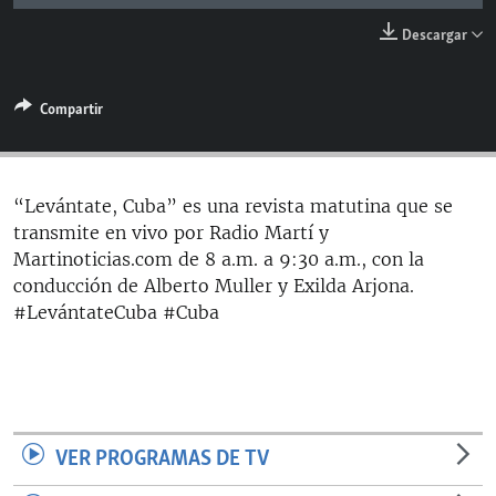
RADIO MARTÍ
Descargar
ESPECIALES
MULTIMEDIA
ESPECIALES
Compartir
EDITORIALES
LA REALIDAD DE LA VIVIENDA EN CUBA
SER VIEJO EN CUBA
SÍGUENOS
“Levántate, Cuba” es una revista matutina que se
KENTU-CUBANO
transmite en vivo por Radio Martí y
Martinoticias.com de 8 a.m. a 9:30 a.m., con la
LOS SANTOS DE HIALEAH
conducción de Alberto Muller y Exilda Arjona.
DESINFORMACIÓN RUSA EN AMÉRICA LATINA
#LevántateCuba #Cuba
LA INVASIÓN DE RUSIA A UCRANIA
VER PROGRAMAS DE TV