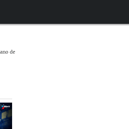
EMBED
bano de