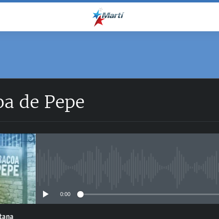
oa de Pepe
No media source currently avail
0:00
ntana