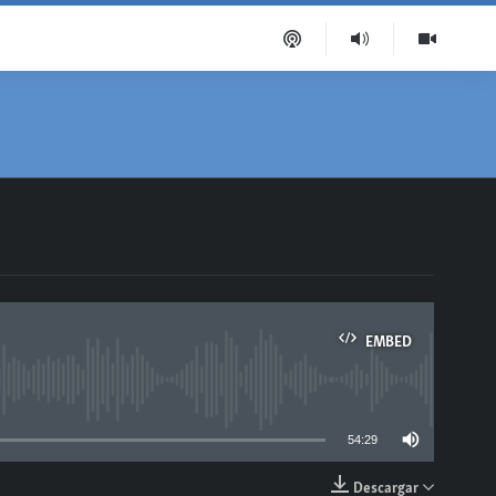
EMBED
able
54:29
Descargar