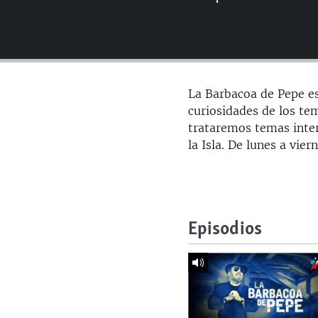
RADIO MARTÍ
ESPECIALES
MULTIMEDIA
ESPECIALES
EDITORIALES
LA REALIDAD DE LA VIVIENDA EN
La Barbacoa de Pepe es
CUBA
curiosidades de los te
SER VIEJO EN CUBA
trataremos temas inter
la Isla. De lunes a vier
KENTU-CUBANO
LOS SANTOS DE HIALEAH
DESINFORMACIÓN RUSA EN
AMÉRICA LATINA
Episodios
LA INVASIÓN DE RUSIA A UCRANIA