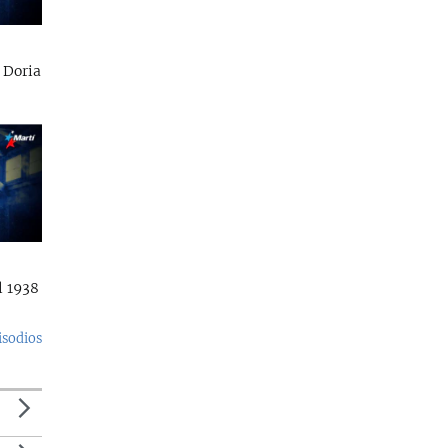
 Doria
l 1938
isodios