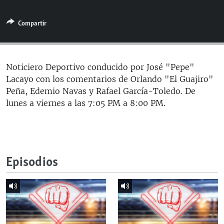
RADIO MARTÍ
Compartir
ESPECIALES
MULTIMEDIA
ESPECIALES
EDITORIALES
LA REALIDAD DE LA VIVIENDA EN CUBA
Noticiero Deportivo conducido por José "Pepe"
Lacayo con los comentarios de Orlando "El Guajiro"
SER VIEJO EN CUBA
SÍGUENOS
Peña, Edemio Navas y Rafael García-Toledo. De
KENTU-CUBANO
lunes a viernes a las 7:05 PM a 8:00 PM.
LOS SANTOS DE HIALEAH
DESINFORMACIÓN RUSA EN AMÉRICA LATINA
LA INVASIÓN DE RUSIA A UCRANIA
Episodios