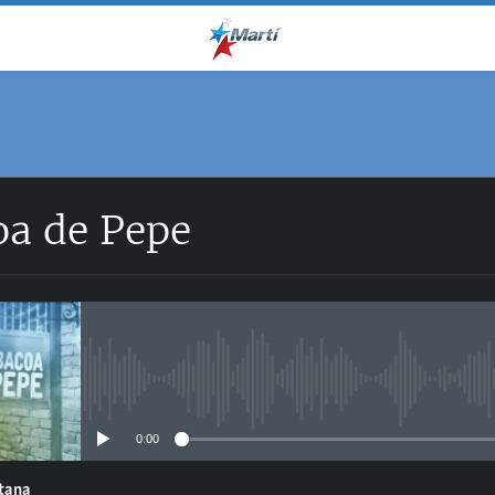
oa de Pepe
No media source currently avail
0:00
ntana