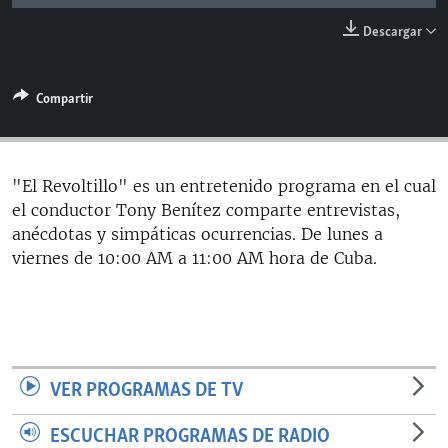
RADIO MARTÍ
Descargar
ESPECIALES
MULTIMEDIA
ESPECIALES
Compartir
EDITORIALES
LA REALIDAD DE LA VIVIENDA EN CUBA
SER VIEJO EN CUBA
SÍGUENOS
"El Revoltillo" es un entretenido programa en el cual
KENTU-CUBANO
el conductor Tony Benítez comparte entrevistas,
anécdotas y simpáticas ocurrencias. De lunes a
LOS SANTOS DE HIALEAH
viernes de 10:00 AM a 11:00 AM hora de Cuba.
DESINFORMACIÓN RUSA EN AMÉRICA LATINA
LA INVASIÓN DE RUSIA A UCRANIA
VER PROGRAMAS DE TV
ESCUCHAR PROGRAMAS DE RADIO