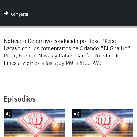
RADIO MARTÍ
Compartir
ESPECIALES
MULTIMEDIA
ESPECIALES
EDITORIALES
LA REALIDAD DE LA VIVIENDA EN CUBA
Noticiero Deportivo conducido por José "Pepe"
Lacayo con los comentarios de Orlando "El Guajiro"
SER VIEJO EN CUBA
SÍGUENOS
Peña, Edemio Navas y Rafael García-Toledo. De
KENTU-CUBANO
lunes a viernes a las 7:05 PM a 8:00 PM.
LOS SANTOS DE HIALEAH
DESINFORMACIÓN RUSA EN AMÉRICA LATINA
LA INVASIÓN DE RUSIA A UCRANIA
Episodios