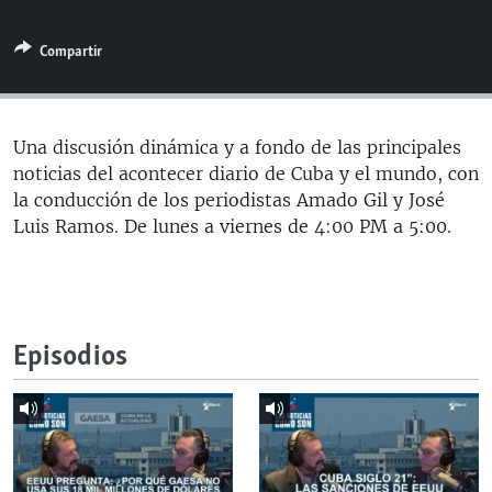
RADIO MARTÍ
Compartir
ESPECIALES
MULTIMEDIA
ESPECIALES
EDITORIALES
LA REALIDAD DE LA VIVIENDA EN CUBA
Una discusión dinámica y a fondo de las principales
noticias del acontecer diario de Cuba y el mundo, con
SER VIEJO EN CUBA
SÍGUENOS
la conducción de los periodistas Amado Gil y José
KENTU-CUBANO
Luis Ramos. De lunes a viernes de 4:00 PM a 5:00.
LOS SANTOS DE HIALEAH
DESINFORMACIÓN RUSA EN AMÉRICA LATINA
LA INVASIÓN DE RUSIA A UCRANIA
Episodios