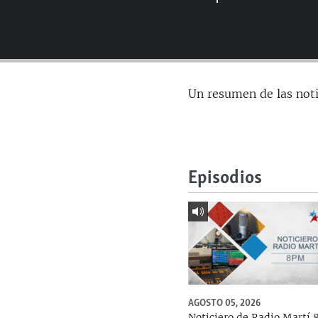
RADIO MARTÍ
ESPECIALES
MULTIMEDIA
ESPECIALES
EDITORIALES
LA REALIDAD DE LA VIVIENDA EN
Un resumen de las not
CUBA
SER VIEJO EN CUBA
KENTU-CUBANO
LOS SANTOS DE HIALEAH
Episodios
DESINFORMACIÓN RUSA EN
AMÉRICA LATINA
LA INVASIÓN DE RUSIA A UCRANIA
AGOSTO 05, 2026
Noticiero de Radio Martí 