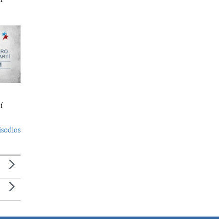
í
isodios