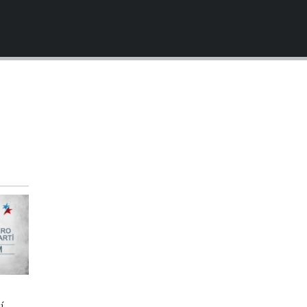
EMBED
í