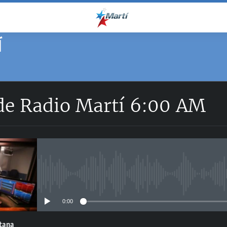
Í
 de Radio Martí 6:00 AM
No media source currently avail
0:00
ntana