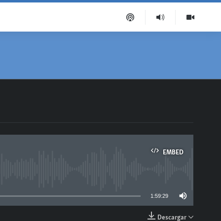
EMBED
able
1:59:29
Descargar